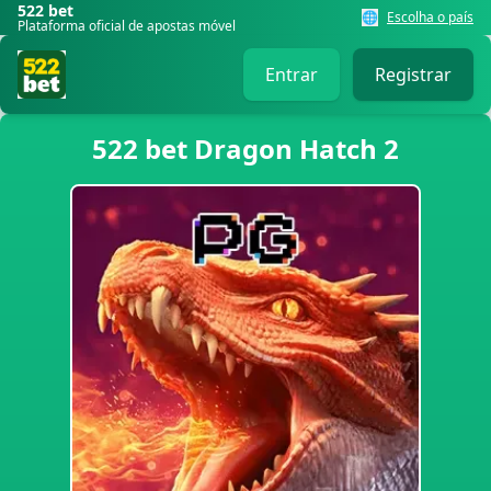
522 bet
🌐
Escolha o país
Plataforma oficial de apostas móvel
Entrar
Registrar
522 bet Dragon Hatch 2