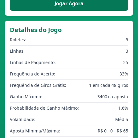
Jogar Agora
Detalhes do Jogo
Roletes:
5
Linhas:
3
Linhas de Pagamento:
25
Frequência de Acerto:
33%
Frequência de Giros Grátis:
1 em cada 48 giros
Ganho Máximo:
3400x a aposta
Probabilidade de Ganho Máximo:
1.6%
Volatilidade:
Média
Aposta Mínima/Máxima:
R$ 0,10 - R$ 65