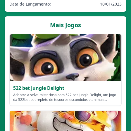
Data de Lançamento:
10/01/2023
Mais Jogos
522 bet Jungle Delight
Adentre a selva misteriosa com 522 bet Jungle Delight, um jogo
da 522bet bet repleto de tesouros escondidos e animais
exóticos. Este slot transporta os jogadores para um ambiente
tropical vibrante, onde cada giro revela novas surpresas. A 522
bet com apresenta símbolos especiais e bônus que elevam a
emoção do jogo. Os amantes de natureza e aventura
encontrarão na 522 bet o refúgio perfeito para entretenimento
emocionante. Com visuais deslumbrantes e jogabilidade