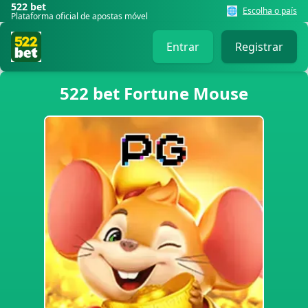
522 bet
🌐
Escolha o país
Plataforma oficial de apostas móvel
Entrar
Registrar
522 bet Fortune Mouse