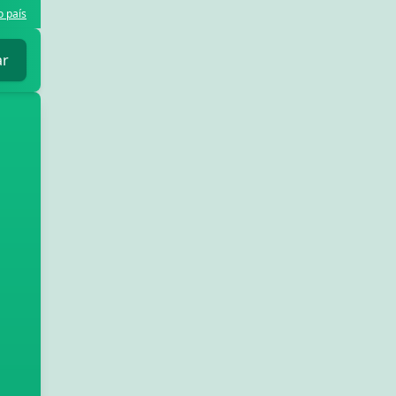
o país
ar