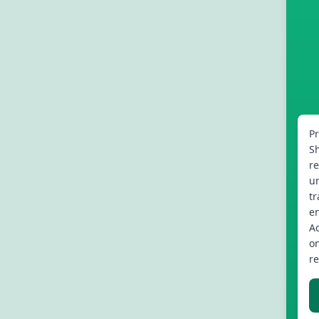
Pr
S
r
u
tr
en
Ac
o
r