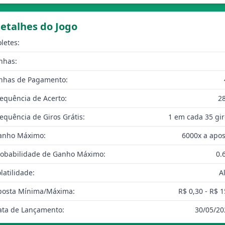
etalhes do Jogo
letes:
nhas:
inhas de Pagamento:
equência de Acerto:
2
equência de Giros Grátis:
1 em cada 35 gir
anho Máximo:
6000x a apos
robabilidade de Ganho Máximo:
0.
latilidade:
A
posta Mínima/Máxima:
R$ 0,30 - R$ 
ata de Lançamento:
30/05/20