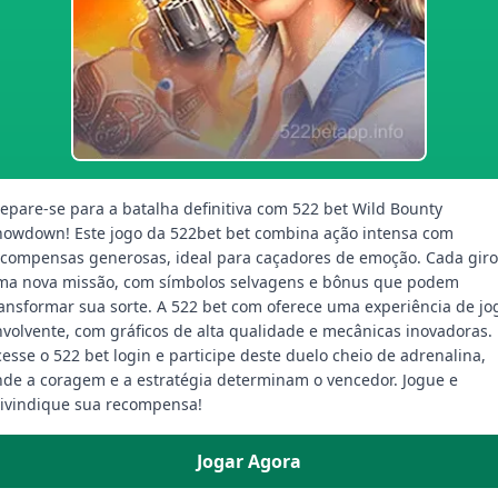
epare-se para a batalha definitiva com 522 bet Wild Bounty
howdown! Este jogo da 522bet bet combina ação intensa com
ecompensas generosas, ideal para caçadores de emoção. Cada giro
ma nova missão, com símbolos selvagens e bônus que podem
ansformar sua sorte. A 522 bet com oferece uma experiência de jo
volvente, com gráficos de alta qualidade e mecânicas inovadoras.
esse o 522 bet login e participe deste duelo cheio de adrenalina,
nde a coragem e a estratégia determinam o vencedor. Jogue e
eivindique sua recompensa!
Jogar Agora